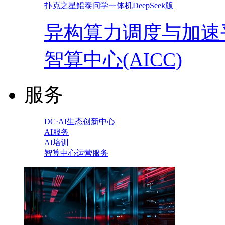
扑克之星鲲泰问学一体机DeepSeek版
异构算力调度与加速
智算中心(AICC)
服务
DC·AI生态创新中心
AI服务
AI培训
智算中心运营服务