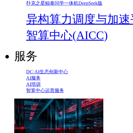
扑克之星鲲泰问学一体机DeepSeek版
异构算力调度与加速
智算中心(AICC)
服务
DC·AI生态创新中心
AI服务
AI培训
智算中心运营服务