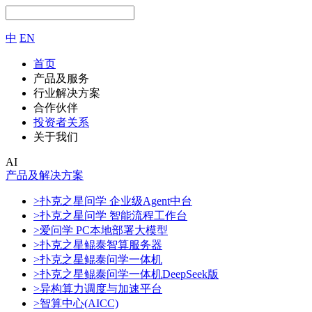
中
EN
首页
产品及服务
行业解决方案
合作伙伴
投资者关系
关于我们
AI
产品及解决方案
>扑克之星问学 企业级Agent中台
>扑克之星问学 智能流程工作台
>爱问学 PC本地部署大模型
>扑克之星鲲泰智算服务器
>扑克之星鲲泰问学一体机
>扑克之星鲲泰问学一体机DeepSeek版
>异构算力调度与加速平台
>智算中心(AICC)