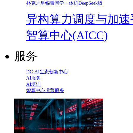
扑克之星鲲泰问学一体机DeepSeek版
异构算力调度与加速
智算中心(AICC)
服务
DC·AI生态创新中心
AI服务
AI培训
智算中心运营服务