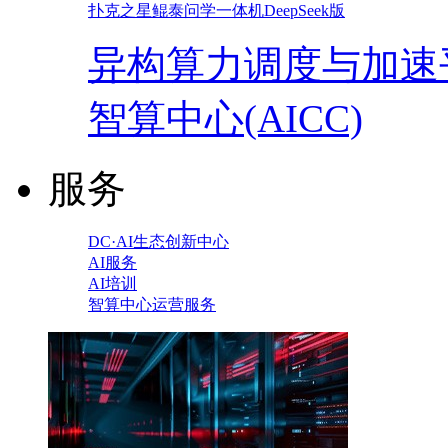
扑克之星鲲泰问学一体机DeepSeek版
异构算力调度与加速
智算中心(AICC)
服务
DC·AI生态创新中心
AI服务
AI培训
智算中心运营服务